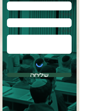
אימייל *
הודעה *
שליחה