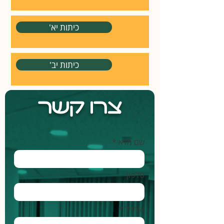
'כיתות יא
'כיתות יב
צרו קשר
שם מלא *
טלפון
אימייל *