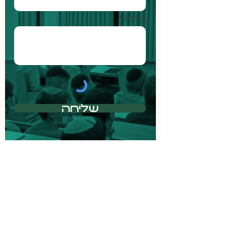
הודעה *
שליחה
ישיבה תיכונית שעלי תורה בית שמש
נחל שורק 16 רמת בית שמש
טלפון:
02-9914054
| פקס:
02-9914054
דוא"ל:
yeshiva160@gmail.com