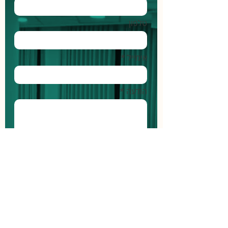
טלפון
אימייל *
הודעה *
שליחה