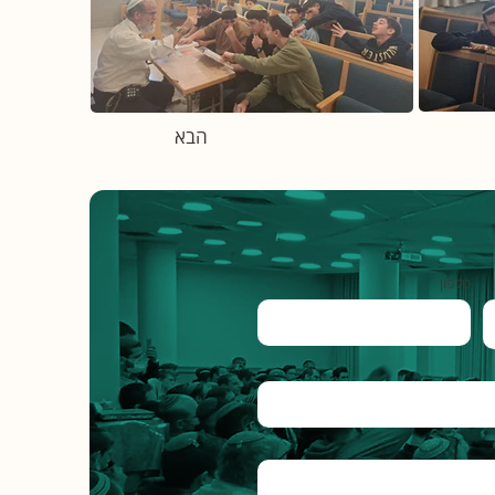
הבא
טלפון