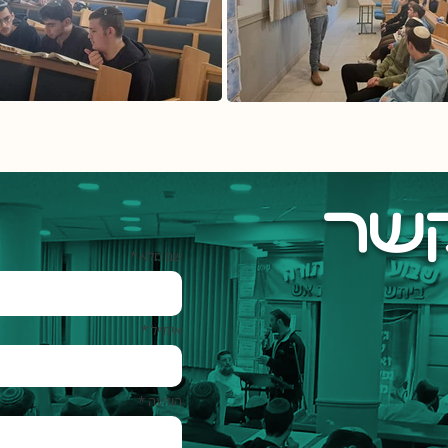
קשר
שם מלא *
אימייל *
הודעה *