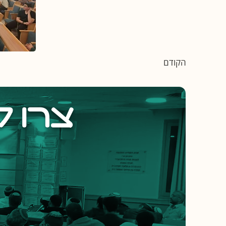
הקודם
צרו 