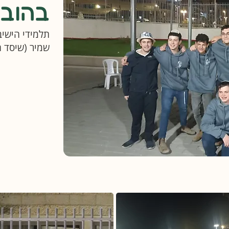
בהובל
תלמידי הישיב
שמיר (שיסד ה