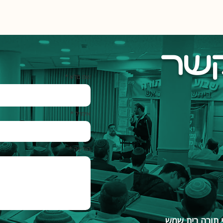
קשר
שם מלא *
אימייל *
הודעה *
י תורה בית שמש