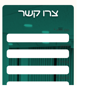
צרו קשר
שם מלא *
טלפון
אימייל *
הודעה *