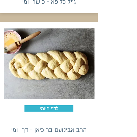
ג'יל כליפא - כושר יומי
לדף היומי
הרב אבינועם ברוכיאן - דף יומי