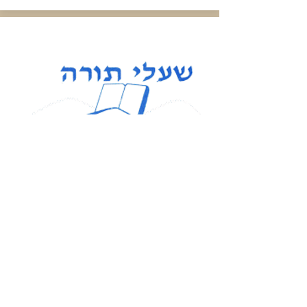
לבקשת או הצעת חברותא
התנדבות מרחוק - למידה
בחברותא