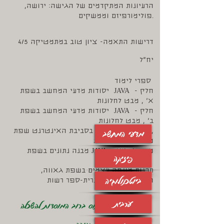
הרעיונות המתקדמים של הגישה: ירושה,
פולימורפיזם וממשקים.
דרישות התאמה- ציון טוב במתמטיקה 4/5
יח"ל
ספרי לימוד
יסודות מדעי המחשב בשפת JAVA - חלק
א' , מבט לחלונות
יסודות מדעי המחשב בשפת JAVA - חלק
ב' , מבט לחלונות
מדעי המחשב
מבוא לתכנות בסביבת האינטרנט שפת C# ,
מט"ח – ספר רשות
מבנה נתונים בשפת JAVA, מבט לחלונות
פיזיקה
תכנות מונחה עצמים בשפת גאווה,
ביוטכנולוגיה
האוניברסיטה העברית-ספר רשות
ערבית
המקצוע מעניק בונוס ברוב המוסדות להשכלה