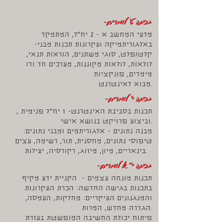
-בכיתה ט' לומדים
מדעי המחשב א - 2 יח"ל, המתמקד
באלגוריתמיקה ועקרונות תכנות מבני-
קלט/פלט, סוגי משתנים, הוראות תנאי,
לולאות, לולאות מקוננות, מערכים חד ודו
מימדים, פונקציות
מבוא לאינטרנט.
-בכיתה י' לומדים
תכנות בסביבת האינטרנט- 1 יח"ל פנימית ,
וביצוע פרויקט בנושא אישי.
מבנה נתונים - אלגוריתמים ומבני נתונים:
טיפוסי נתונים, מחסנית, תור, רשימה, עצים
בינאריים, מיון, מיזוג, רקורסיה, יעילות.
-בכיתה י"א לומדים
תכנות מונחה עצמים - הקניית ידע מקיף
בתכנות בגישה החדשה: הכרת העקרונות
והמנגנונים העיקריים: מחלקות, העמסה,
הגדרה מחדש, המרות.
פיתוח יכולת החשיבה המופשטת בעזרת