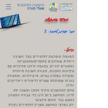
הישיבה התיכונית
שעלי תורה
מדעי המחשב
מס' יחידות לימוד: 5
-רציונל
המגמה מומלצת לתלמידים בעלי חשיבה
ריאלית שאוהבים מספרים/מתמטיקה
ואתגרים לוגיים. במגמה תיהנו מהיכרות עם
עקרונות התכנות, מצורת חשיבה מיוחדת
ומועילה בפתרון בעיות, מיצירתיות, ומתעודת
בגרות שפותחת שערים ללימודים ריאליים.(5
יח"ל)
מ
עולם המחשבים מקיף אותנו ומשנה את
חיינו. המחשב כיום הינו כלי עבודה המעורב
כמעט בכל תחום מקצועי
ידע במדעי המחשב מעניק לתלמידים נקודת