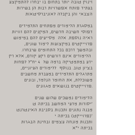
זינוק טובה יותר בתחום בו יבחרו להתמקצע
בעתיד פותח אפשרויות רבות הן בשירות
הצבאי והן בקבלה לאוניברסיטאות
במסגרת הלימודים מפתחים התלמידים
דפוסי חשיבה חדשים, המקנים להם זוויות
ראיה נוספת. אלה מסייעים להם במימוש
פרוייקטים במקצועות לימוד שונים,
ובהמשך דרכם בכל התחומים שיבחרו.
הלימודים אינם דורשים רקע קודם, אלא רק
ידע במתמטיקה ברמה של 4 יח"ל לפחות
בציון טוב. בנוסף ללימודים העיוניים,
מתרגלים התלמידים במעבדת מחשבים
משוכללת, את החומר הנלמד, ובונים
פרוייקטים בנושאים מגוונים.
הלימודים נמשכים שלוש שנים
יסודות מדעי המחשב בכיתה ט'
מבנה נתונים ותכנות בסביבת האינטרנט
(פרוייקט) בכיתה י'
ותכנות מונחה עצמים ובחינת הבגרות
בכיתה י"א