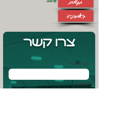
גבוהה
תקשורת
גיאוגרפיה
צרו קשר
שם מלא *
טלפון
אימייל *
הודעה *